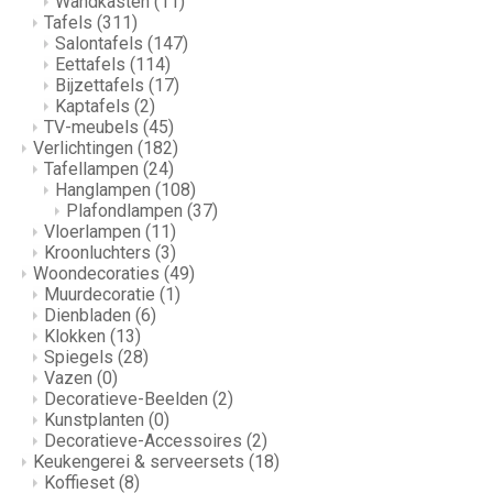
Wandkasten
(11)
Tafels
(311)
Salontafels
(147)
Eettafels
(114)
Bijzettafels
(17)
Kaptafels
(2)
TV-meubels
(45)
Verlichtingen
(182)
Tafellampen
(24)
Hanglampen
(108)
Plafondlampen
(37)
Vloerlampen
(11)
Kroonluchters
(3)
Woondecoraties
(49)
Muurdecoratie
(1)
Dienbladen
(6)
Klokken
(13)
Spiegels
(28)
Vazen
(0)
Decoratieve-Beelden
(2)
Kunstplanten
(0)
Decoratieve-Accessoires
(2)
Keukengerei & serveersets
(18)
Koffieset
(8)