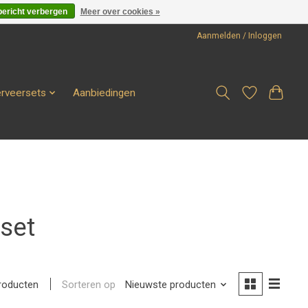
bericht verbergen
Meer over cookies »
Aanmelden / Inloggen
erveersets
Aanbiedingen
set
Sorteren op
Nieuwste producten
roducten