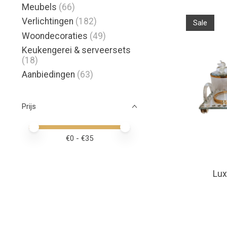
Meubels
(66)
Verlichtingen
(182)
Sale
Woondecoraties
(49)
Keukengerei & serveersets
(18)
Aanbiedingen
(63)
Prijs
Minimale prijswaarde
Price maximum value
€
0
- €
35
Lux