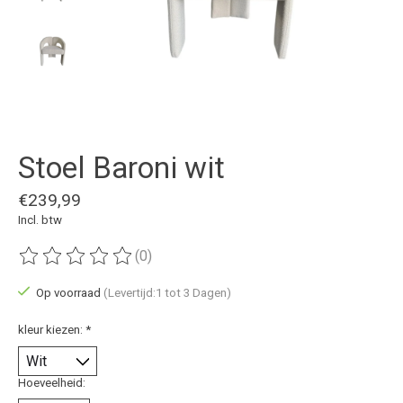
Stoel Baroni wit
€239,99
Incl. btw
(0)
De beoordeling van dit product is
0
van de 5
Op voorraad
(Levertijd:1 tot 3 Dagen)
kleur kiezen:
*
Hoeveelheid: