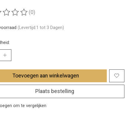
(0)
ordeling van dit product is
0
van de 5
voorraad
(Levertijd:1 tot 3 Dagen)
heid:
Toevoegen aan winkelwagen
Plaats bestelling
oegen om te vergelijken