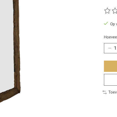
De beo
Op 
Hoeveel
Toev