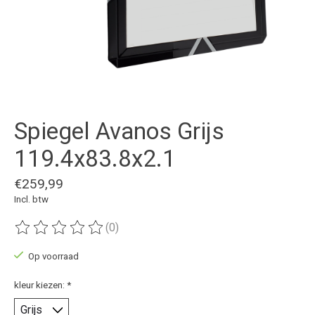
Spiegel Avanos Grijs
119.4x83.8x2.1
€259,99
Incl. btw
(0)
De beoordeling van dit product is
0
van de 5
Op voorraad
kleur kiezen:
*