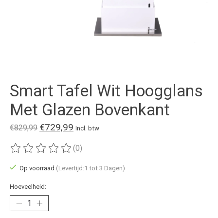
Smart Tafel Wit Hoogglans
Met Glazen Bovenkant
€729,99
€829,99
Incl. btw
(0)
De beoordeling van dit product is
0
van de 5
Op voorraad
(Levertijd:1 tot 3 Dagen)
Hoeveelheid: