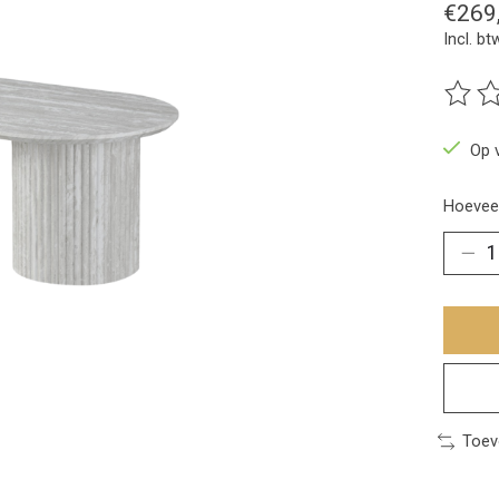
€269
Incl. bt
De beo
Op 
Hoeveel
Toev