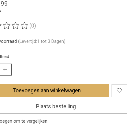
,99
w
(0)
ordeling van dit product is
0
van de 5
voorraad
(Levertijd:1 tot 3 Dagen)
heid:
Toevoegen aan winkelwagen
Plaats bestelling
oegen om te vergelijken