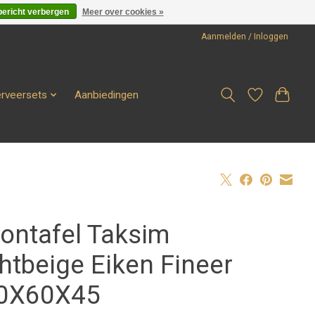
bericht verbergen
Meer over cookies »
Aanmelden / Inloggen
erveersets
Aanbiedingen
lontafel Taksim
htbeige Eiken Fineer
0X60X45