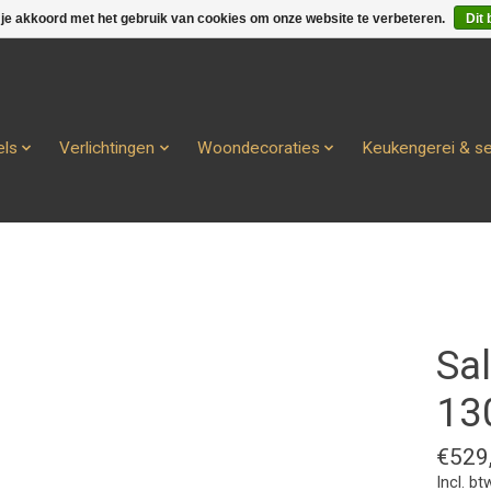
 je akkoord met het gebruik van cookies om onze website te verbeteren.
Dit 
ls
Verlichtingen
Woondecoraties
Keukengerei & s
Sal
13
€529
Incl. bt