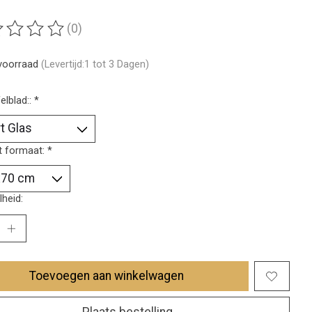
(0)
ordeling van dit product is
0
van de 5
voorraad
(Levertijd:1 tot 3 Dagen)
elblad::
*
t formaat:
*
heid:
Toevoegen aan winkelwagen