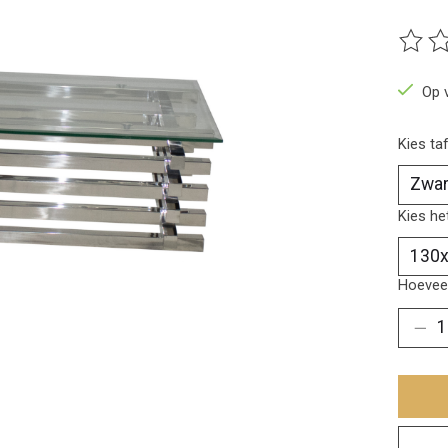
De beo
Op 
Kies taf
Kies he
Hoeveel