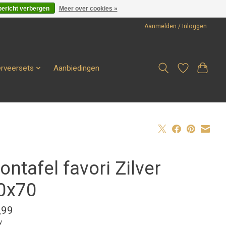
bericht verbergen
Meer over cookies »
Aanmelden / Inloggen
erveersets
Aanbiedingen
ontafel favori Zilver
0x70
,99
w