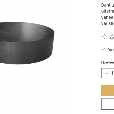
Bent u
uitstr
veneer
variat
De beo
Op 
Hoeveel