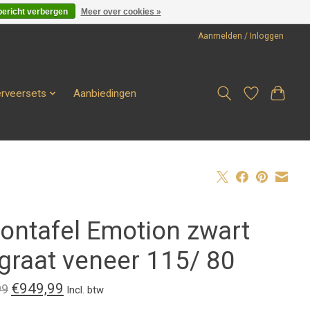
bericht verbergen
Meer over cookies »
Aanmelden / Inloggen
erveersets
Aanbiedingen
lontafel Emotion zwart
sgraat veneer 115/ 80
€949,99
99
Incl. btw