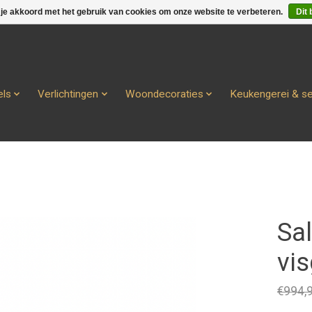
 je akkoord met het gebruik van cookies om onze website te verbeteren.
Dit 
ls
Verlichtingen
Woondecoraties
Keukengerei & s
Sa
vi
€994,