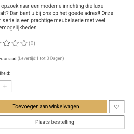
 opzoek naar een moderne inrichting die luxe
aalt? Dan bent u bij ons op het goede adres!! Onze
 serie is een prachtige meubelserie met veel
iemogelijkheden
(0)
ordeling van dit product is
0
van de 5
voorraad
(Levertijd:1 tot 3 Dagen)
heid:
Toevoegen aan winkelwagen
Plaats bestelling