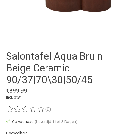
Salontafel Aqua Bruin
Beige Ceramic
90/37|70\30|50/45
€899,99
Incl. btw
(0)
De beoordeling van dit product is
0
van de 5
Op voorraad
(Levertijd:1 tot 3 Dagen)
Hoeveelheid: