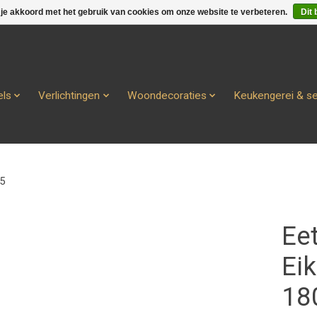
 je akkoord met het gebruik van cookies om onze website te verbeteren.
Dit 
ls
Verlichtingen
Woondecoraties
Keukengerei & s
75
Eet
Eik
18