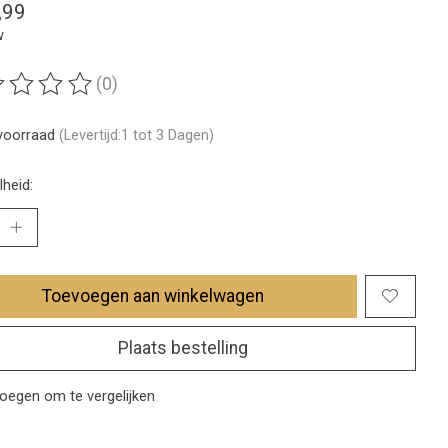
,99
w
(0)
ordeling van dit product is
0
van de 5
voorraad
(Levertijd:1 tot 3 Dagen)
heid:
Toevoegen aan winkelwagen
Plaats bestelling
oegen om te vergelijken