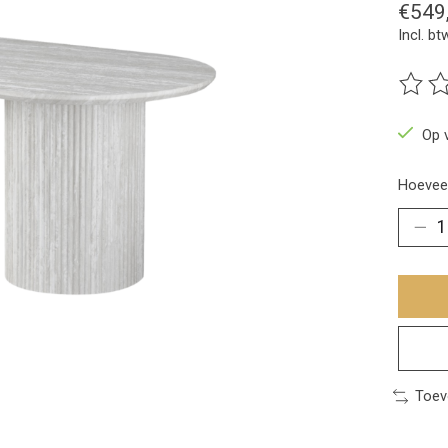
€549
Incl. bt
De beo
Op 
Hoeveel
Toev