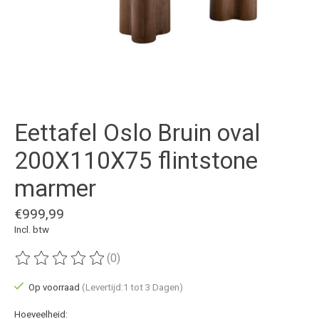
Eettafel Oslo Bruin oval
200X110X75 flintstone
marmer
€999,99
Incl. btw
(0)
De beoordeling van dit product is
0
van de 5
Op voorraad
(Levertijd:1 tot 3 Dagen)
Hoeveelheid: