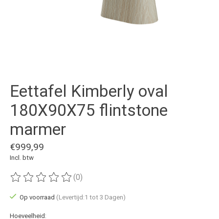
Eettafel Kimberly oval
180X90X75 flintstone
marmer
€999,99
Incl. btw
(0)
De beoordeling van dit product is
0
van de 5
Op voorraad
(Levertijd:1 tot 3 Dagen)
Hoeveelheid: