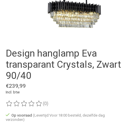
Design hanglamp Eva
transparant Crystals, Zwart
90/40
€239,99
Incl. btw
(0)
De beoordeling van dit product is
0
van de 5
Op voorraad
(Levertijd:Voor 18:00 besteld, dezelfde dag
verzonden)