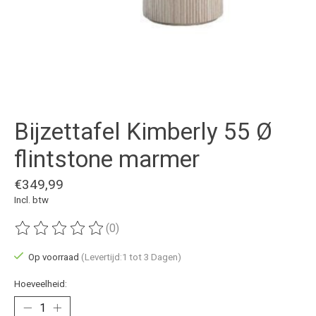
Bijzettafel Kimberly 55 Ø
flintstone marmer
€349,99
Incl. btw
(0)
De beoordeling van dit product is
0
van de 5
Op voorraad
(Levertijd:1 tot 3 Dagen)
Hoeveelheid: