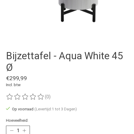
Bijzettafel - Aqua White 45
Ø
€299,99
Incl. btw
(0)
De beoordeling van dit product is
0
van de 5
Op voorraad
(Levertijd:1 tot 3 Dagen)
Hoeveelheid: